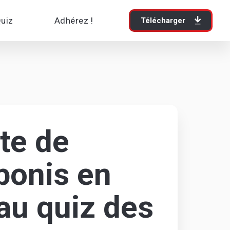
Quiz
Adhérez !
Télécharger
te de
bonis en
au quiz des